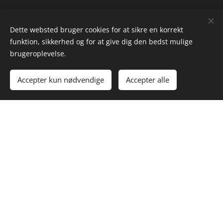
Dette websted bruger cookies for at sikre en korrekt
funktion, sikkerhed og for at give dig den bedst mulige
brugeroplevelse.
Accepter kun nødvendige
Accepter alle
Birger Engell
Reinwald
Senior Commissioning Leder | Partner | QCxP
Tel: +45 3112 5212 - Mail:
ber@cx-consult.dk