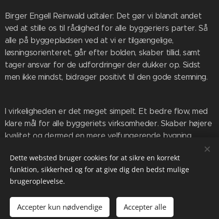
Birger Engell Reinwald udtaler: Det gør vi blandt andet
ved at stille os til rådighed for alle byggeriers parter. Så
alle på byggepladsen ved at vi er tilgængelige,
løsningsorienteret, går efter bolden, skaber tillid, samt
tager ansvar for de udfordringer der dukker op. Sidst
men ikke mindst, bidrager positivt til den gode stemning.
I virkeligheden er det meget simpelt. Et bedre flow, med
klare mål for alle byggeriets virksomheder. Skaber højere
kvalitet og dermed en mere velfungerende bygning
Dette websted bruger cookies for at sikre en korrekt
funktion, sikkerhed og for at give dig den bedst mulige
brugeroplevelse.
Udvalgte projekter
Accepter kun nødvendige
Accepter alle